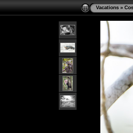
Vacations
»
Cos